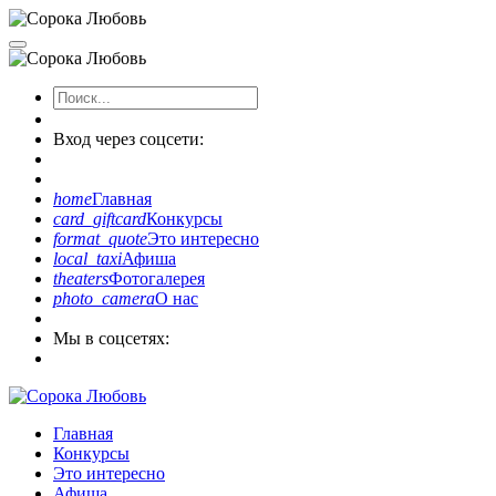
Вход через соцсети:
home
Главная
card_giftcard
Конкурсы
format_quote
Это интересно
local_taxi
Афиша
theaters
Фотогалерея
photo_camera
О нас
Мы в соцсетях:
Главная
Конкурсы
Это интересно
Афиша