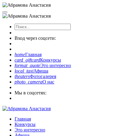
Вход через соцсети:
home
Главная
card_giftcard
Конкурсы
format_quote
Это интересно
local_taxi
Афиша
theaters
Фотогалерея
photo_camera
О нас
Мы в соцсетях:
Главная
Конкурсы
Это интересно
Афиша