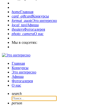
home
Главная
card_giftcard
Конкурсы
format_quote
Это интересно
local_taxi
Афиша
theaters
Фотогалерея
photo_camera
О нас
Мы в соцсетях:
Главная
Конкурсы
Это интересно
Афиша
Фотогалерея
О нас
search
person