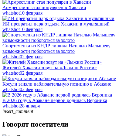
Армрестлинг стал популярен в Хакасии
whatshot
10 февраля
ИИ превратил парк отдыха Хакасии в мультяшный
whatshot
10 февраля
Спортсменка из КНДР лишила Наталью Малышеву
возможности побороться за золото
whatshot
02 февраля
Жителей Хакасии зовут на «Лыжню России»
whatshot
02 февраля
Косули заняли наблюдательную позицию в Абакане
whatshot
02 февраля
В 2026 году в Абакане первой родилась Вероника
whatshot
28 января
insert_comment
Говорят посетители