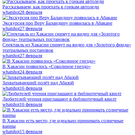
Рассказываем, как проехать к гонкам автоледи
whatshot
28 февраля
Экскурсия про Веру Баландину появилась в Абакане
whatshot
27 февраля
Спектакль из Хакасии снимут на видео для «Золотого фонда»
театральных постановок
whatshot
27 февраля
В Хакасии появилось «Соколиное гнездо»
whatshot
24 февраля
Захватывающий полёт над Абазой
whatshot
16 февраля
Любителей чтения приглашают в библиотечный квилт
whatshot
16 февраля
В Хакасии есть место, где идеально принимать солнечные
ванны
whatshot
15 февраля