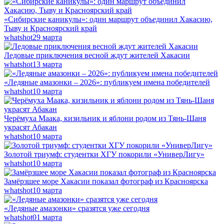
«Сибирские каникулы»: один маршрут объединил Хакасию,
Тыву и Красноярский край
whatshot
29 марта
Ледовые приключения весной ждут жителей Хакасии
whatshot
13 марта
«Ледяные амазонки – 2026»: публикуем имена победителей
whatshot
10 марта
Черёмуха Маака, кизильник и яблони родом из Тянь-Шаня
украсят Абакан
whatshot
10 марта
Золотой триумф: студентки ХГУ покорили «УниверЛигу»
whatshot
10 марта
Замёрзшее море Хакасии показал фотограф из Красноярска
whatshot
10 марта
«Ледяные амазонки» сразятся уже сегодня
whatshot
01 марта