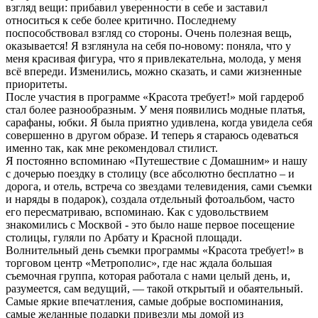
взгляд вещи: прибавил уверенности в себе и заставил
относиться к себе более критично. Последнему
поспособствовал взгляд со стороны. Очень полезная вещь,
оказывается! Я взглянула на себя по-новому: поняла, что у
меня красивая фигура, что я привлекательна, молода, у меня
всё впереди. Изменились, можно сказать, и сами жизненные
приоритеты.
После участия в программе «Красота требует!» мой гардероб
стал более разнообразным. У меня появились модные платья,
сарафаны, юбки. Я была приятно удивлена, когда увидела себя
совершенно в другом образе. И теперь я стараюсь одеваться
именно так, как мне рекомендовал стилист.
Я постоянно вспоминаю «Путешествие с Домашним» и нашу
с дочерью поездку в столицу (все абсолютно бесплатно – и
дорога, и отель, встреча со звездами телевидения, сами съемки
и наряды в подарок), создала отдельный фотоальбом, часто
его пересматриваю, вспоминаю. Как с удовольствием
знакомились с Москвой - это было наше первое посещение
столицы, гуляли по Арбату и
Красной площади.
Волнительный день съемки программы «Красота требует!» в
торговом центр «Метрополис», где нас ждала большая
съемочная группа, которая работала с нами целый день, и,
разумеется, сам ведущий, — такой открытый и обаятельный.
Самые яркие впечатления, самые добрые воспоминания,
самые желанные подарки привезли мы домой из