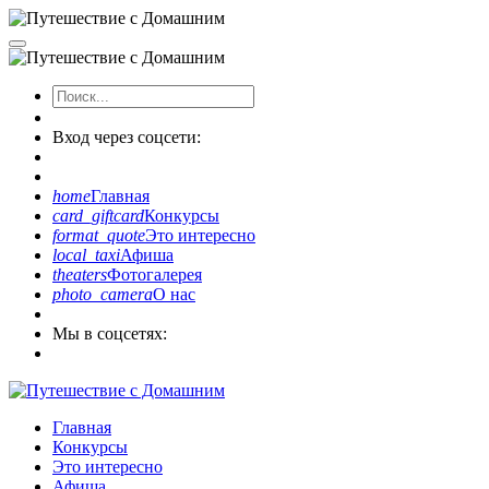
Вход через соцсети:
home
Главная
card_giftcard
Конкурсы
format_quote
Это интересно
local_taxi
Афиша
theaters
Фотогалерея
photo_camera
О нас
Мы в соцсетях:
Главная
Конкурсы
Это интересно
Афиша