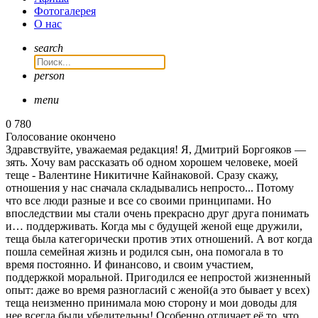
Фотогалерея
О нас
search
person
menu
0
780
Голосование окончено
Здравствуйте, уважаемая редакция! Я, Дмитрий Боргояков —
зять. Хочу вам рассказать об одном хорошем человеке, моей
теще - Валентине Никитичне Кайнаковой. Сразу скажу,
отношения у нас сначала складывались непросто... Потому
что все люди разные и все со своими принципами. Но
впоследствии мы стали очень прекрасно друг друга понимать
и… поддерживать. Когда мы с будущей женой еще дружили,
теща была категорически против этих отношений. А вот когда
пошла семейная жизнь и родился сын, она помогала в то
время постоянно. И финансово, и своим участием,
поддержкой моральной. Пригодился ее непростой жизненный
опыт: даже во время разногласий с женой(а это бывает у всех)
теща неизменно принимала мою сторону и мои доводы для
нее всегда были убедительны! Особенно отличает её то, что