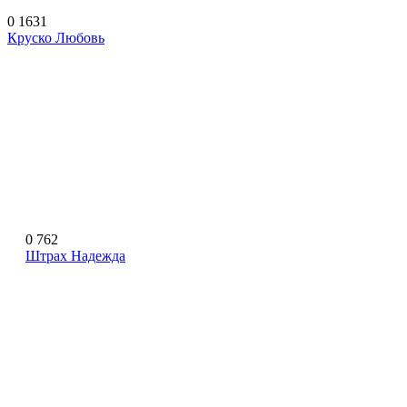
0
1631
Круско Любовь
0
762
Штрах Надежда