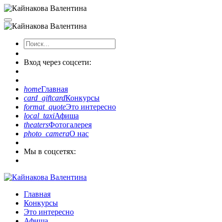
Вход через соцсети:
home
Главная
card_giftcard
Конкурсы
format_quote
Это интересно
local_taxi
Афиша
theaters
Фотогалерея
photo_camera
О нас
Мы в соцсетях:
Главная
Конкурсы
Это интересно
Афиша