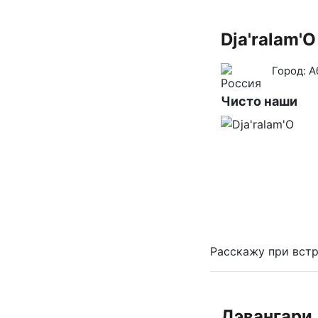
Dja'ralam'О
Город:
А
Чисто наши
Расскажу при встр
Дэвангари