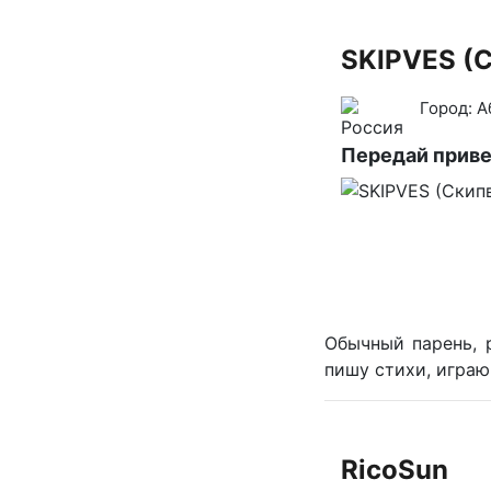
SKIPVES (
Город:
А
Передай прив
Обычный парень, 
пишу стихи, играю
RicoSun