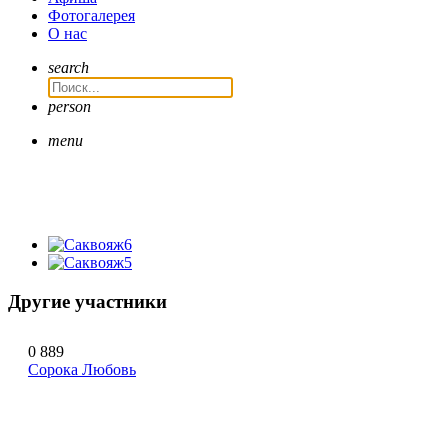
Фотогалерея
О нас
search
person
menu
Другие участники
0
889
Сорока Любовь