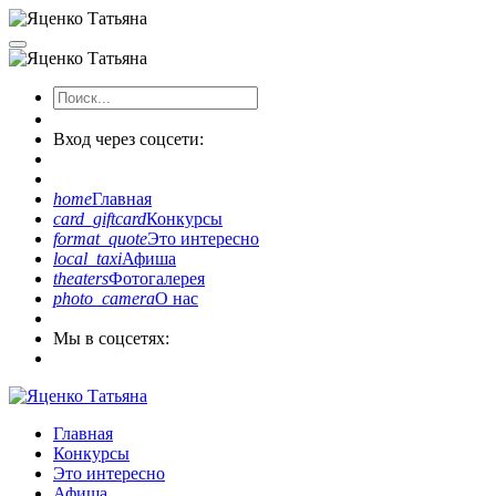
Вход через соцсети:
home
Главная
card_giftcard
Конкурсы
format_quote
Это интересно
local_taxi
Афиша
theaters
Фотогалерея
photo_camera
О нас
Мы в соцсетях:
Главная
Конкурсы
Это интересно
Афиша