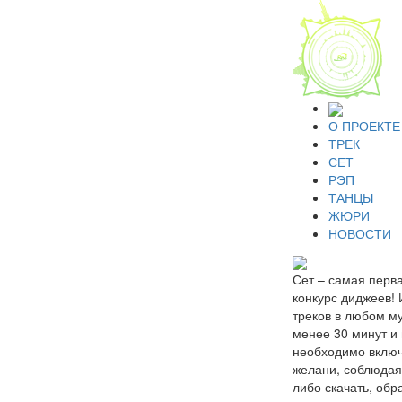
О ПРОЕКТЕ
ТРЕК
СЕТ
РЭП
ТАНЦЫ
ЖЮРИ
НОВОСТИ
Сет – самая перва
конкурс диджеев! 
треков в любом м
менее 30 минут и 
необходимо включ
желани, соблюдая
либо скачать, обр