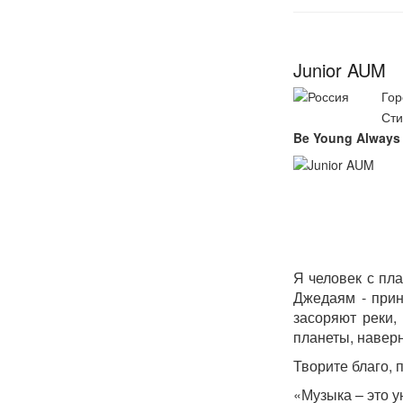
Junior AUM
Гор
Сти
Be Young Always
Я человек с пл
Джедаям - прин
засоряют реки,
планеты, наверн
Творите благо, 
«Музыка – это 