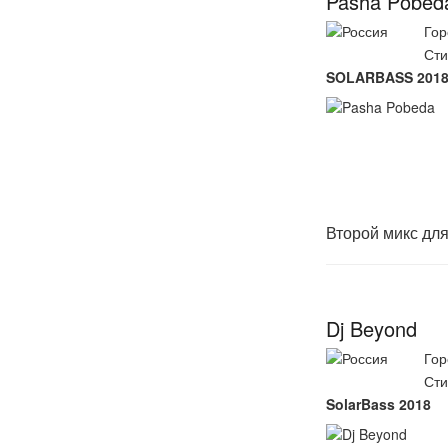
Pasha Pobed
Гор
Сти
SOLARBASS 201
Второй микс дл
Dj Beyond
Гор
Сти
SolarBass 2018