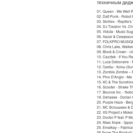
техничным дидж
01. Queen - We Well 
02. Daft Punk - Robot
03. Skrillex - Reptile'
04. DJ Tzealon Vs. Ch
05. Viduta - Music Su
06. Aazar & Cesqeaux
07. FOLKPRO MUSIQUE 
08. Chris Lake, Walke
09. Block & Crown - 
10. Cazztek - If You 
11. Luca Debonaire 
12. Грибы - Копы (Su
13. Zombie Zombie – 
14. Pino D'Angio - Ma
15. KC & The Sunshin
16. Scooter - Shake T
17. Bounce Inc. - Nobo
19. Dehasse - Dorian 
20. Purple Haze - Ber
21. МС Вспышкин & DJ
22. XS Project x Moksi
23. Doctor P feat. P 
24. Макс Корж - Здо
25. Emalkay – Fabrica
26.Snow Tha Product 