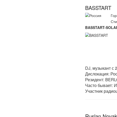
BASSTART
Гор
Сти
BASSTART-SOLA
DJ, музыкант с 2
Дислокация: Рос
Резидент: BER
Часто бывает: И
Участник радиош
Ruslan Nova