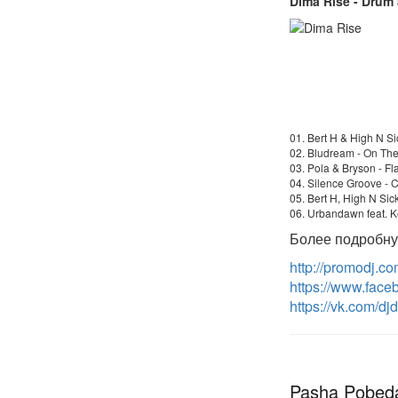
Dima Rise - Drum 
01. Bert H & High N Si
02. Bludream - On The
03. Pola & Bryson - Fl
04. Silence Groove - C
05. Bert H, High N Sick
06. Urbandawn feat. Ke
Более подробну
http://promodj.co
https://www.face
https://vk.com/dj
Pasha Pobed