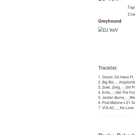
Гор
Сти
Greyhound
Tracklist:
1. Dazzo, Da Haus Ft
2. Big Boi_-_Kryptonit
3. 2owl, Zelig_-_Girl P
4. Exlls_-_Get The Fuc
5. Jordan Burns_-_W
6. Post Malone x 21 
7. VOLAC_-_No Love (