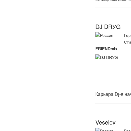
DJ DRУG
Гор
Сти
FRIENDmix
Карьера Dj-я на
Veselov
Гор