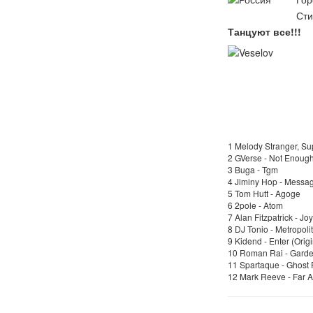
Сти
Танцуют все!!!
1 Melody Stranger, S
2 GVerse - Not Enoug
3 Buga - Tgm
4 Jiminy Hop - Messa
5 Tom Hutt - Agoge
6 2pole - Atom
7 Alan Fitzpatrick - Jo
8 DJ Tonio - Metropolit
9 Kidend - Enter (Origi
10 Roman Rai - Garde
11 Spartaque - Ghost R
12 Mark Reeve - Far 