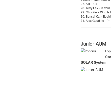
27. ATL - C4
28. Terry Lex - In Your
29. Chuckie – Who Is
30. Bonsai Kat - Egotr
31. Alex Gaudino - I'm
Junior AUM
Гор
Сти
SOLAR System