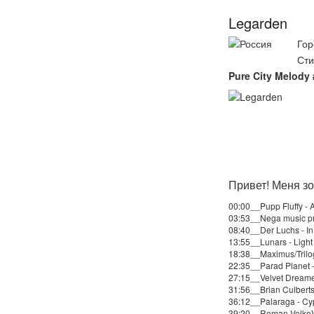
Legarden
Гор
Сти
Pure City Melody
Привет! Меня зо
00:00__Pupp Fluffy - A
03:53__Nega music pro
08:40__Der Luchs - I
13:55__Lunars - Light 
18:38__Maximus/Trilog
22:35__Parad Planet -
27:15__Velvet Dreamer
31:56__Brian Culbert
36:12__Palaraga - Cy
39:20__Roman VolkoV f