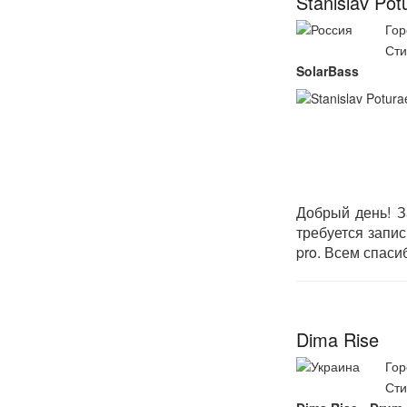
Stanislav Pot
Гор
Сти
SolarBass
Добрый день! З
требуется запис
pro. Всем спас
Dima Rise
Гор
Сти