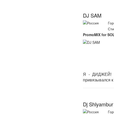
DJ SAM
Гор
Сти
PromoMIX for SO
Я - ДИДЖЕЙ! П
привязывался к 
Dj Shlyambur
Гор