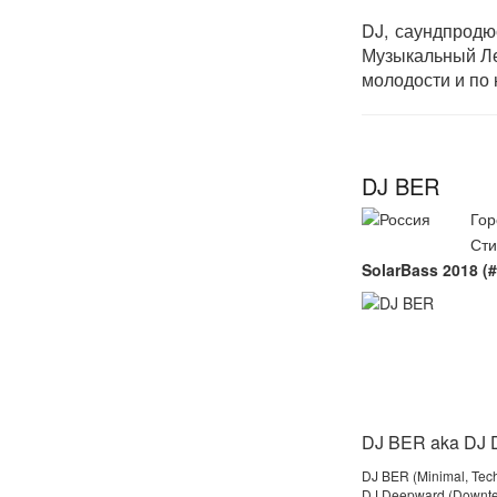
DJ, саундпродюс
Музыкальный Ле
молодости и по 
DJ BER
Гор
Сти
SolarBass 2018 (
DJ BER aka DJ 
DJ BER (Minimal, Tec
DJ Deepward (Downte