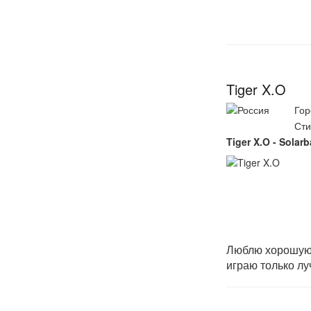
Tiger X.O
Гор
Сти
Tiger X.O - Solar
Люблю хорошую к
играю только л